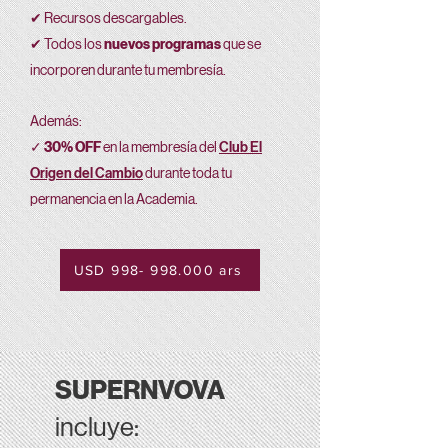
✔ Recursos descargables.
✔ Todos los
nuevos programas
que se
incorporen durante tu membresía.
Además:
✓
30% OFF
en la membresía del
Club El
Origen del Cambio
durante toda tu
permanencia en la Academia.
USD 998- 998.000 ars
SUPERNVOVA
incluye
: