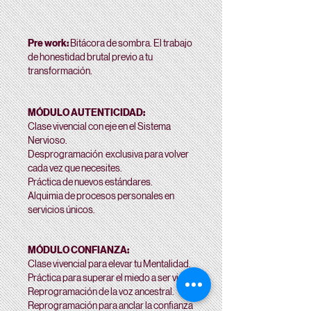
Pre work:
Bitácora
de sombra. El trabajo
de honestidad brutal previo a tu
transformación.
MÓDULO AUTENTICIDAD:
Clase vivencial con eje en el Sistema
Nervioso.
Desprogramación exclusiva para volver
cada vez que necesites.
Práctica
de
nuevos estándares.
Alquimia de procesos personales en
servicios únicos.
MÓDULO CONFIANZA:
Clase vivencial para elevar tu Mentalidad.
Práctica para superar el miedo a ser vista.
Reprogramación de la voz ancestral.
Reprogramación para anclar la confianza