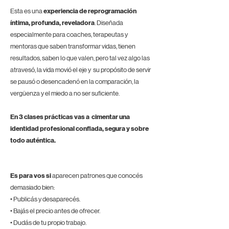
Esta es una
experiencia de reprogramación
íntima, profunda, reveladora
. Diseñada
especialmente para coaches, terapeutas y
mentoras que saben transformar vidas, tienen
resultados, saben lo que valen, pero tal vez algo las
atravesó, la vida movió el eje y su propósito de servir
se pausó o desencadenó en la comparación, la
vergüenza y el miedo a no ser suficiente.
En 3 clases prácticas vas a cimentar una
identidad profesional confiada, segura y sobre
todo auténtica.
Es para vos si
aparecen patrones que conocés
demasiado bien:
• Publicás y desaparecés.
• Bajás el precio antes de ofrecer.
• Dudás de tu propio trabajo.