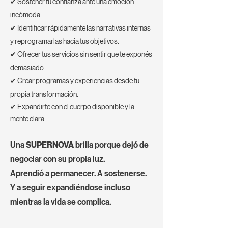
✔ Sostener tu confianza ante una emoción
incómoda.
✔ Identificar rápidamente las narrativas internas
y reprogramarlas hacia tus objetivos.
✔ Ofrecer tus servicios sin sentir que te exponés
demasiado.
✔ Crear programas y experiencias desde tu
propia transformación.
✔ Expandirte con el cuerpo disponible y la
mente clara.
Una
SUPERNOVA
brilla porque dejó de
negociar con su propia luz.
Aprendió a permanecer. A sostenerse.
Y a seguir expandiéndose incluso
mientras la vida se complica.