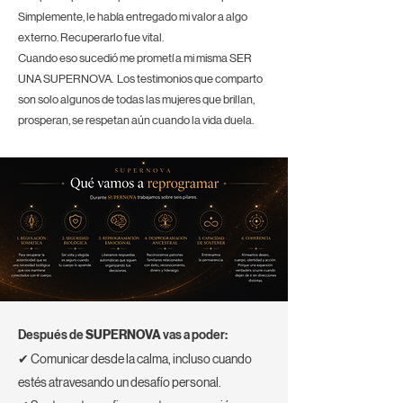
Simplemente, le había entregado mi valor a algo
externo. Recuperarlo fue vital.
Cuando eso sucedió me prometí a mi misma SER
UNA SUPERNOVA. Los testimonios que comparto
son solo algunos de todas las mujeres que brillan,
prosperan, se respetan aún cuando la vida duela.
Después de
SUPERNOVA
vas a poder:
✔ Comunicar desde la calma, incluso cuando
estés atravesando un desafío personal.