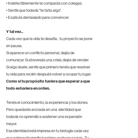
• Indefectiblemente te comparás con colegas.
• Sentís que todavía "te falta algo".
• Explicás demasiado para convencer.
Y tal vez..
Cada vez que la vida te desafía...
tu proyecto se pone
en pausa.
Si aparece un conflicto personal, dejás de
comunicar.
Si atravesás una crisis, dejás de vender.
Si algo duele, sentís que primero tenés que resolver
tu vida para recién después volver a ocupar tu lugar.
Como si tu propósito tuviera que esperar a que
todo estuviera en orden.
Tenés el conocimiento, la experiencia y los dones.
Pero quedaste anclada en una
identidad que
todavía no aprendió a sostener una expansión
mayor.
Esa identidad está impresa en tu
biología cada vez
que sobresalir significó peligro, rechazo o juicio
.
Tu