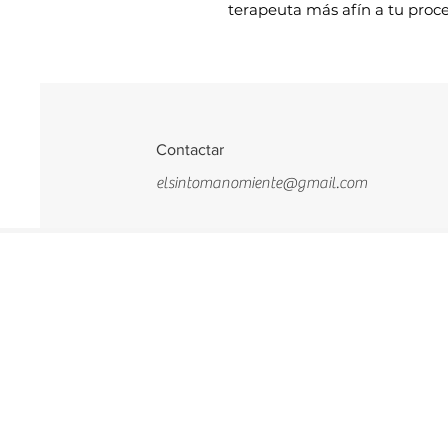
terapeuta más afín a tu proce
Contactar
elsintomanomiente@gmail.com
Términos y Condiciones
Mail: contacto@mariavicario.com