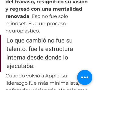
del fracaso, resignificó su visión 
y regresó con una mentalidad 
renovada
. Eso no fue solo 
mindset. Fue un proceso 
neuroplástico.
Lo que cambió no fue su 
talento: fue 
la estructura 
interna desde donde lo 
ejecutaba
.
Cuando volvió a Apple, su 
liderazgo fue más minimalista, 
enfocado y visionario. No solo creó 
productos. 
Modeló una nueva 
forma de liderar: intuitiva, 
enfocada y sin exceso de ruido.
En términos biológicos
, lo que 
ocurre es una flexibilización de los 