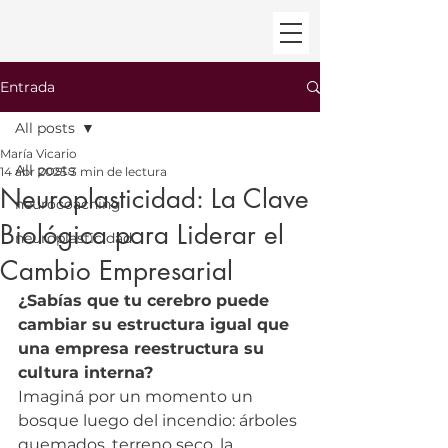
Entrada
All posts
María Vicario
All posts
14 abr 2025
3 min de lectura
Neuroplasticidad: La Clave
neurocoaching
Biológica para Liderar el
neuroplasticidad
Cambio Empresarial
¿Sabías que tu cerebro puede 
cambiar su estructura igual que 
una empresa reestructura su 
cultura interna?
Imaginá por un momento un 
bosque luego del incendio: árboles 
quemados, terreno seco, la 